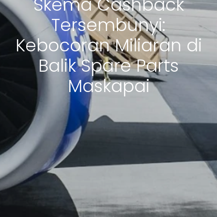
Skema Cashback
Tersembunyi:
Kebocoran Miliaran di
Balik Spare Parts
Maskapai